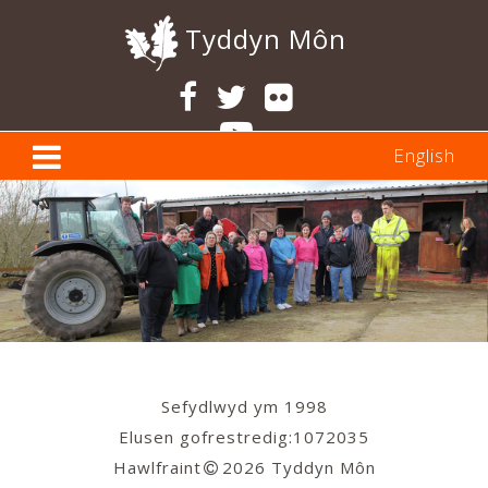
Tyddyn Môn
English
Sefydlwyd ym 1998
Elusen gofrestredig:1072035
Hawlfraint
2026 Tyddyn Môn