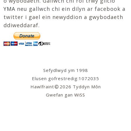
o wybodaeth. Gallwch chi roi trwy glicio
YMA
neu gallwch chi ein dilyn ar facebook a
twitter i gael ein newyddion a gwybodaeth
ddiweddaraf.
Sefydlwyd ym 1998
Elusen gofrestredig:1072035
Hawlfraint
2026 Tyddyn Môn
Gwefan gan
WiSS