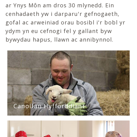
ar Ynys Môn am dros 30 mlynedd. Ein
cenhadaeth yw i darparu'r gefnogaeth,
gofal ac arweiniad orau bosibl i'r bobl yr
ydym yn eu cefnogi fel y gallant byw
bywydau hapus, llawn ac annibynnol.
Canolfan Hyfforddiant