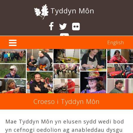
Tyddyn Môn
English
Previous
Ne
Croeso i Tyddyn Môn
Mae Tyddyn Môn yn elusen sydd wedi bod
yn cefnogi oedolion ag anableddau dysgu