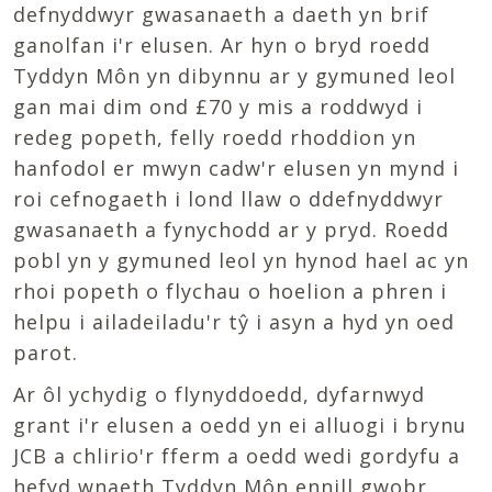
defnyddwyr gwasanaeth a daeth yn brif
ganolfan i'r elusen. Ar hyn o bryd roedd
Tyddyn Môn yn dibynnu ar y gymuned leol
gan mai dim ond £70 y mis a roddwyd i
redeg popeth, felly roedd rhoddion yn
hanfodol er mwyn cadw'r elusen yn mynd i
roi cefnogaeth i lond llaw o ddefnyddwyr
gwasanaeth a fynychodd ar y pryd. Roedd
pobl yn y gymuned leol yn hynod hael ac yn
rhoi popeth o flychau o hoelion a phren i
helpu i ailadeiladu'r tŷ i asyn a hyd yn oed
parot.
Ar ôl ychydig o flynyddoedd, dyfarnwyd
grant i'r elusen a oedd yn ei alluogi i brynu
JCB a chlirio'r fferm a oedd wedi gordyfu a
hefyd wnaeth Tyddyn Môn ennill gwobr