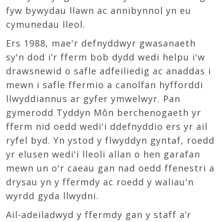
fyw bywydau llawn ac annibynnol yn eu
cymunedau lleol.
Ers 1988, mae'r defnyddwyr gwasanaeth
sy'n dod i’r fferm bob dydd wedi helpu i'w
drawsnewid o safle adfeiliedig ac anaddas i
mewn i safle ffermio a canolfan hyfforddi
llwyddiannus ar gyfer ymwelwyr. Pan
gymerodd Tyddyn Môn berchenogaeth yr
fferm nid oedd wedi'i ddefnyddio ers yr ail
ryfel byd. Yn ystod y flwyddyn gyntaf, roedd
yr elusen wedi'i lleoli allan o hen garafan
mewn un o'r caeau gan nad oedd ffenestri a
drysau yn y ffermdy ac roedd y waliau'n
wyrdd gyda llwydni.
Ail-adeiladwyd y ffermdy gan y staff a’r