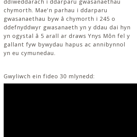
ddiweddarach i ddarparu gwasanaethau
chymorth. Mae'n parhau i ddarparu
gwasanaethau byw â chymorth i 245 o
ddefnyddwyr gwasanaeth yn y ddau dai hyn
yn ogystal â 5 arall ar draws Ynys Môn fel y
gallant fyw bywydau hapus ac annibynnol
yn eu cymunedau.
Gwyliwch ein fideo 30 mlynedd: