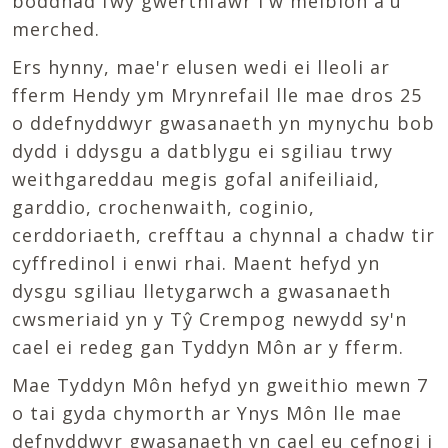
boddhad fwy gwerthfawr i'w meibion a'u
merched.
Ers hynny, mae'r elusen wedi ei lleoli ar
fferm Hendy ym Mrynrefail lle mae dros 25
o ddefnyddwyr gwasanaeth yn mynychu bob
dydd i ddysgu a datblygu ei sgiliau trwy
weithgareddau megis gofal anifeiliaid,
garddio, crochenwaith, coginio,
cerddoriaeth, crefftau a chynnal a chadw tir
cyffredinol i enwi rhai. Maent hefyd yn
dysgu sgiliau lletygarwch a gwasanaeth
cwsmeriaid yn y Tŷ Crempog newydd sy'n
cael ei redeg gan Tyddyn Môn ar y fferm.
Mae Tyddyn Môn hefyd yn gweithio mewn 7
o tai gyda chymorth ar Ynys Môn lle mae
defnyddwyr gwasanaeth yn cael eu cefnogi i