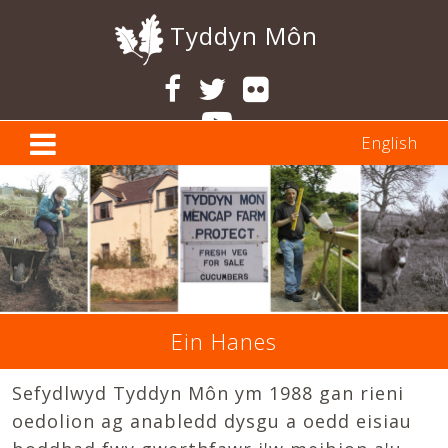
Tyddyn Môn
English
Ein Hanes
Sefydlwyd Tyddyn Môn ym 1988 gan rieni
oedolion ag anabledd dysgu a oedd eisiau