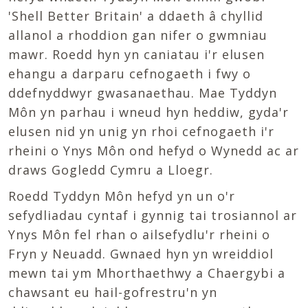
'Shell Better Britain' a ddaeth â chyllid
allanol a rhoddion gan nifer o gwmniau
mawr. Roedd hyn yn caniatau i'r elusen
ehangu a darparu cefnogaeth i fwy o
ddefnyddwyr gwasanaethau. Mae Tyddyn
Môn yn parhau i wneud hyn heddiw, gyda'r
elusen nid yn unig yn rhoi cefnogaeth i'r
rheini o Ynys Môn ond hefyd o Wynedd ac ar
draws Gogledd Cymru a Lloegr.
Roedd Tyddyn Môn hefyd yn un o'r
sefydliadau cyntaf i gynnig tai trosiannol ar
Ynys Môn fel rhan o ailsefydlu'r rheini o
Fryn y Neuadd. Gwnaed hyn yn wreiddiol
mewn tai ym Mhorthaethwy a Chaergybi a
chawsant eu hail-gofrestru'n yn