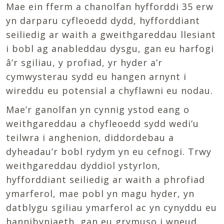
Mae ein fferm a chanolfan hyfforddi 35 erw
yn darparu cyfleoedd dydd, hyfforddiant
seiliedig ar waith a gweithgareddau llesiant
i bobl ag anableddau dysgu, gan eu harfogi
â’r sgiliau, y profiad, yr hyder a’r
cymwysterau sydd eu hangen arnynt i
wireddu eu potensial a chyflawni eu nodau.
Mae’r ganolfan yn cynnig ystod eang o
weithgareddau a chyfleoedd sydd wedi’u
teilwra i anghenion, diddordebau a
dyheadau’r bobl rydym yn eu cefnogi. Trwy
weithgareddau dyddiol ystyrlon,
hyfforddiant seiliedig ar waith a phrofiad
ymarferol, mae pobl yn magu hyder, yn
datblygu sgiliau ymarferol ac yn cynyddu eu
hannibyniaeth, gan eu grymuso i wneud