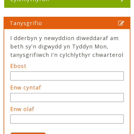
Tanysgrifio
I dderbyn y newyddion diweddaraf am
beth sy'n digwydd yn Tyddyn Mon,
tanysgrifiwch i'n cylchlythyr chwarterol
Ebost
Enw cyntaf
Enw olaf