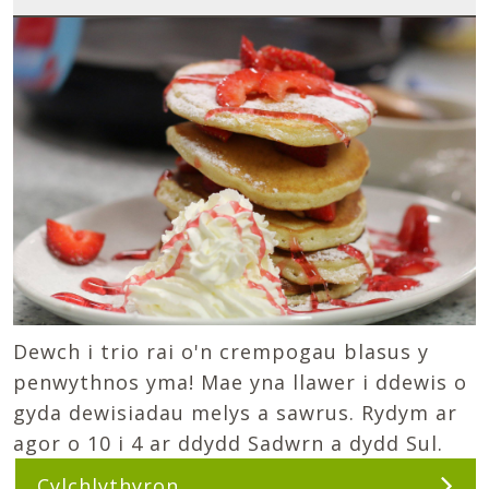
Dewch i trio rai o'n crempogau blasus y
penwythnos yma! Mae yna llawer i ddewis o
gyda dewisiadau melys a sawrus. Rydym ar
agor o 10 i 4 ar ddydd Sadwrn a dydd Sul.
Cylchlythyron