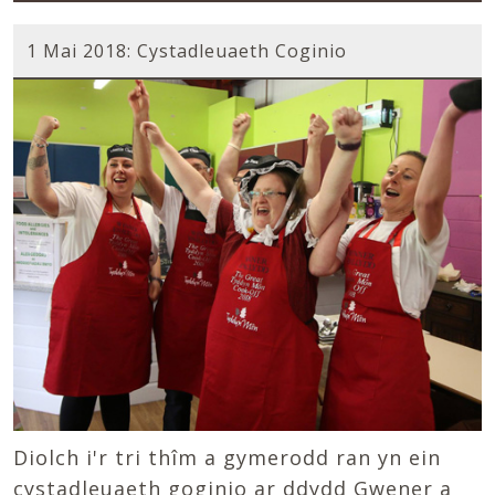
1 Mai 2018: Cystadleuaeth Coginio
Diolch i'
r tri thîm a gymerodd ran yn ein
cystadleuaeth goginio ar ddydd Gwener a