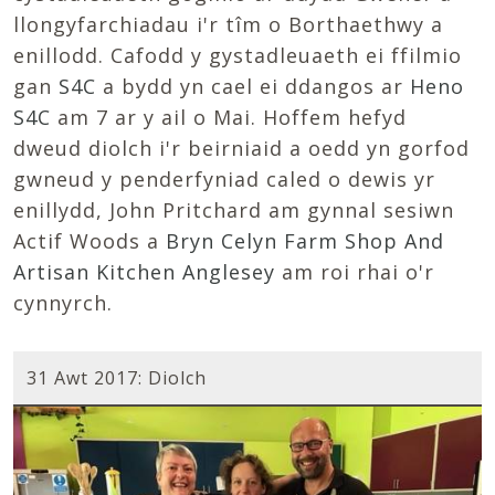
llongyfarchiadau i'r tîm o Borthaethwy a
enillodd. Cafodd y gystadleuaeth ei ffilmio
gan
S4C
a bydd yn cael ei ddangos ar
Heno
S4C
am 7 ar y ail o Mai. Hoffem hefyd
dweud diolch i'r beirniaid a oedd yn gorfod
gwneud y penderfyniad caled o dewis yr
enillydd, John Pritchard am gynnal sesiwn
Actif Woods a
Bryn Celyn Farm Shop And
Artisan Kitchen Anglesey
am roi rhai o'r
cynnyrch.
31 Awt 2017: Diolch